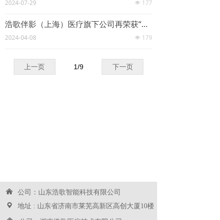
2024-07-29
177
넶
浩歌伴影（上海）医疗旗下公司再荣获“国家高新企业”认定，科技创新再添新篇章
2024-04-08
179
넶
上一页
1
/
9
下一页
낀
公司：山东浩歌智能科技有限公司
끇
地址 : 山东省济南市莱芜高新区高创大厦10楼