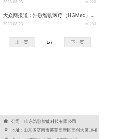
2023-08-23
228
넶
大众网报道：浩歌智能医疗（HGMed）赞助中国药科大学篮球联赛，促进校友交流和健康生活
2023-08-23
234
넶
上一页
1
/
7
下一页
낀
公司：山东浩歌智能科技有限公司
끇
地址 : 山东省济南市莱芜高新区高创大厦10楼